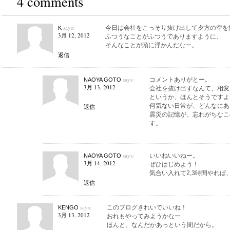
4 comments
says:
今日は会社をこっそり抜け出して夕方の空を
K
3月 12, 2012
ふつうなことがふつうでありますように、
そんなことが頭に浮かんだなー。
返信
says:
コメントありがとー。
NAOYA GOTO
3月 13, 2012
会社を抜け出すなんて、相変
というか、ほんとそうですよ
何気ない日常が、どんなにあ
返信
震災の記憶が、忘れがちなこ
す。
says:
いいねいいねー。
NAOYA GOTO
3月 14, 2012
ぜひはじめよう！
気合い入れて2,3時間やれば
返信
says:
このブログきれいでいいね！
KENGO
3月 13, 2012
おれもやってみようかなー
ほんと、なんだかあっという間だから。